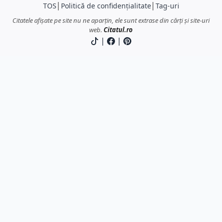
TOS
│
Politică de confidențialitate
│
Tag-uri
Citatele afișate pe site nu ne aparțin, ele sunt extrase din cărți și site-uri
web.
Citatul.ro
|
|