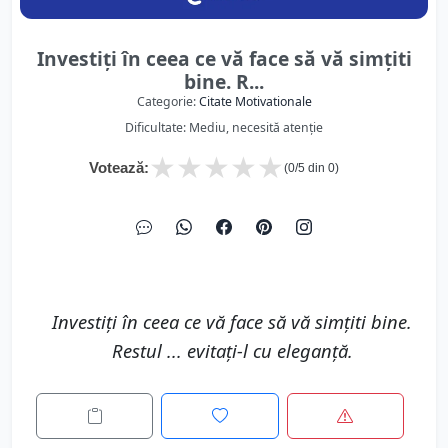
Investiţi în ceea ce vă face să vă simțiti
bine. R...
Categorie:
Citate Motivationale
Dificultate: Mediu, necesită atenție
★
★
★
★
★
Votează:
(
0
/5 din
0
)
Investiţi în ceea ce vă face să vă simțiti bine.
Restul ... evitați-l cu eleganţă.