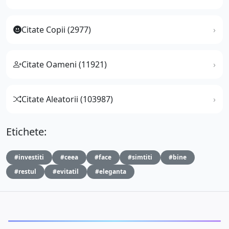
Citate Copii (2977)
Citate Oameni (11921)
Citate Aleatorii (103987)
Etichete:
#investiti
#ceea
#face
#simtiti
#bine
#restul
#evitatil
#eleganta