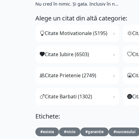
Nu cred în nimic. Și gata. Inclusiv în n...
Alege un citat din altă categorie:
Citate Motivationale (5195)
Cit
Citate Iubire (6503)
Ci
Citate Prietenie (2749)
Ci
Citate Barbati (1302)
Cit
Etichete:
#exista
#nicio
#garantie
#succesului