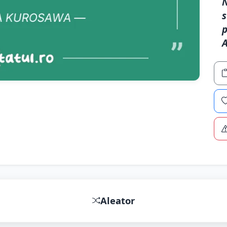
N
s
p
Aleator