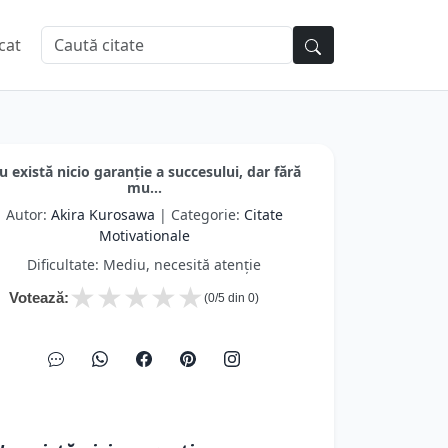
cat
u există nicio garanție a succesului, dar fără
mu...
Autor:
Akira Kurosawa
| Categorie:
Citate
Motivationale
Dificultate: Mediu, necesită atenție
★
★
★
★
★
Votează:
(
0
/5 din
0
)