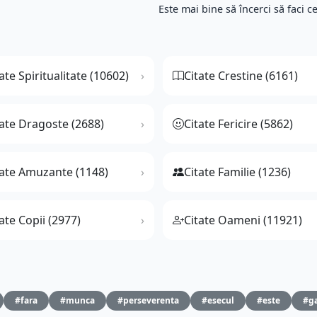
Este mai bine să încerci să faci ce
ate Spiritualitate (10602)
Citate Crestine (6161)
tate Dragoste (2688)
Citate Fericire (5862)
tate Amuzante (1148)
Citate Familie (1236)
ate Copii (2977)
Citate Oameni (11921)
#fara
#munca
#perseverenta
#esecul
#este
#ga