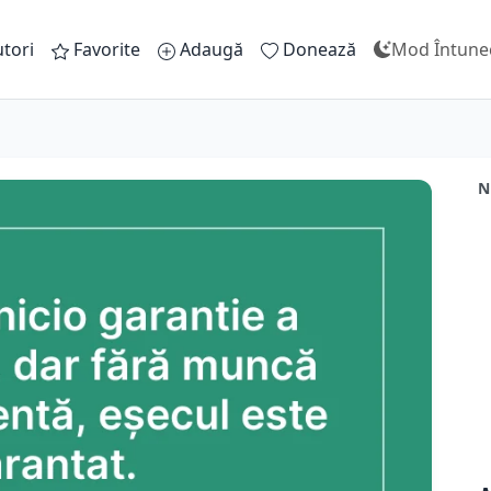
tori
Favorite
Adaugă
Donează
Mod Întune
N