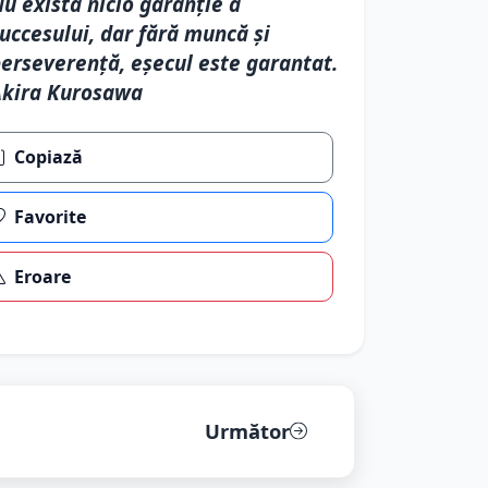
u există nicio garanție a
uccesului, dar fără muncă și
erseverență, eșecul este garantat.
Akira Kurosawa
Copiază
Favorite
Eroare
Următor