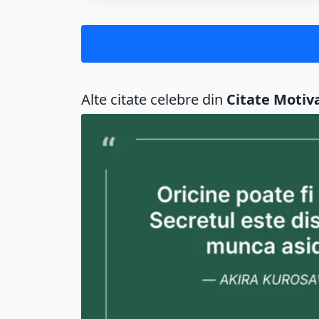
Alte citate celebre din
Citate Motiv