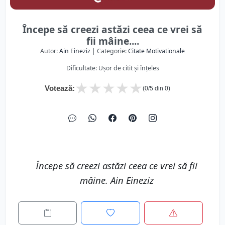
Începe să creezi astăzi ceea ce vrei să
fii mâine....
Autor:
Ain Eineziz
| Categorie:
Citate Motivationale
Dificultate: Ușor de citit și înțeles
★
★
★
★
★
Votează:
(
0
/5 din
0
)
Începe să creezi astăzi ceea ce vrei să fii
mâine. Ain Eineziz