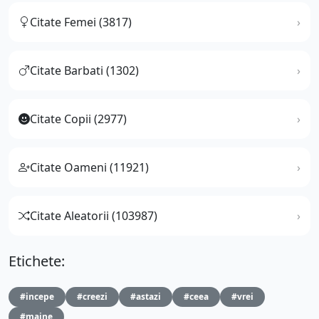
Citate Femei (3817)
Citate Barbati (1302)
Citate Copii (2977)
Citate Oameni (11921)
Citate Aleatorii (103987)
Etichete:
#incepe
#creezi
#astazi
#ceea
#vrei
#maine