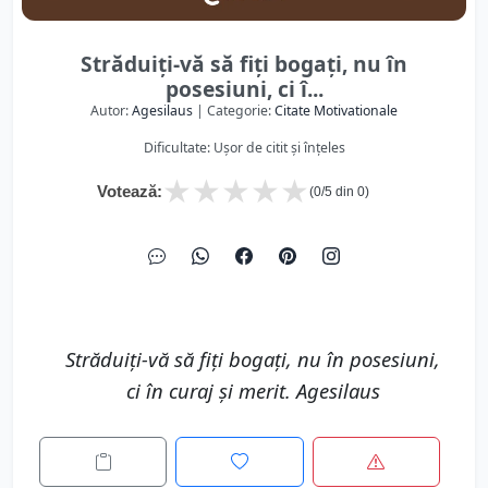
Străduiți-vă să fiți bogați, nu în
posesiuni, ci î...
Autor:
Agesilaus
| Categorie:
Citate Motivationale
Dificultate: Ușor de citit și înțeles
★
★
★
★
★
Votează:
(
0
/5 din
0
)
Străduiți-vă să fiți bogați, nu în posesiuni,
ci în curaj și merit. Agesilaus