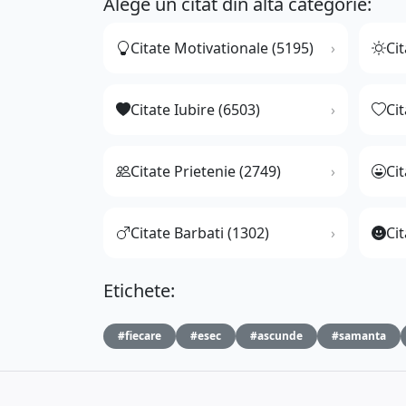
Alege un citat din altă categorie:
Citate Motivationale (5195)
Cit
Citate Iubire (6503)
Ci
Citate Prietenie (2749)
Ci
Citate Barbati (1302)
Cit
Etichete:
#fiecare
#esec
#ascunde
#samanta