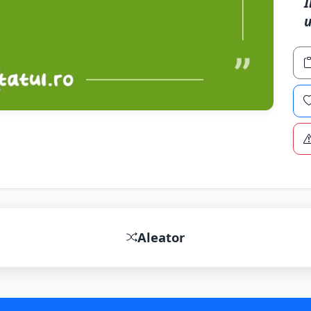
Î
u
Aleator