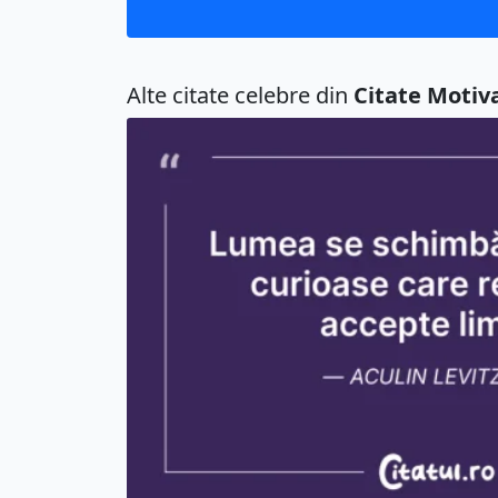
Alte citate celebre din
Citate Motiv