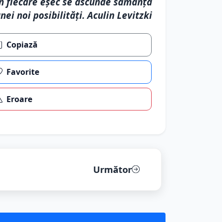
n fiecare eșec se ascunde sămânța
nei noi posibilități. Aculin Levitzki
Copiază
Favorite
Eroare
Următor