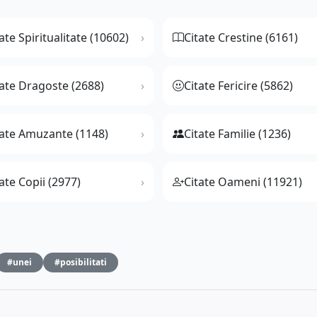
ate Spiritualitate (10602)
Citate Crestine (6161)
tate Dragoste (2688)
Citate Fericire (5862)
tate Amuzante (1148)
Citate Familie (1236)
ate Copii (2977)
Citate Oameni (11921)
#unei
#posibilitati