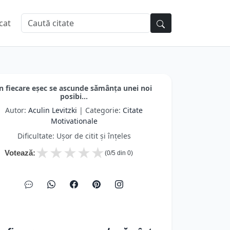
cat
n fiecare eșec se ascunde sămânța unei noi
posibi...
Autor:
Aculin Levitzki
| Categorie:
Citate
Motivationale
Dificultate: Ușor de citit și înțeles
★
★
★
★
★
Votează:
(
0
/5 din
0
)