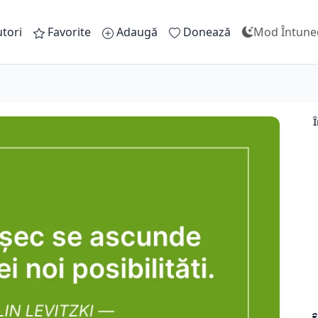
tori
Favorite
Adaugă
Donează
Mod Întune
Î