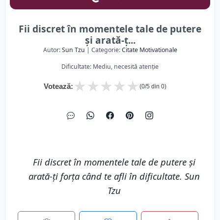
Fii discret în momentele tale de putere
și arată-ț...
Autor:
Sun Tzu
| Categorie:
Citate Motivationale
Dificultate: Mediu, necesită atenție
★
★
★
★
★
Votează:
(
0
/5 din
0
)
Fii discret în momentele tale de putere și
arată-ți forța când te afli în dificultate. Sun
Tzu