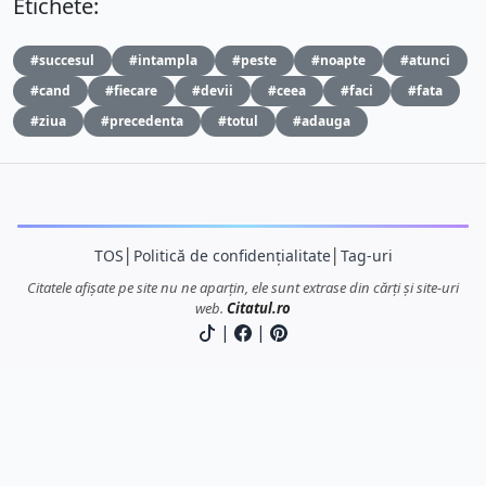
Etichete:
#succesul
#intampla
#peste
#noapte
#atunci
#cand
#fiecare
#devii
#ceea
#faci
#fata
#ziua
#precedenta
#totul
#adauga
TOS
│
Politică de confidențialitate
│
Tag-uri
Citatele afișate pe site nu ne aparțin, ele sunt extrase din cărți și site-uri
web.
Citatul.ro
|
|