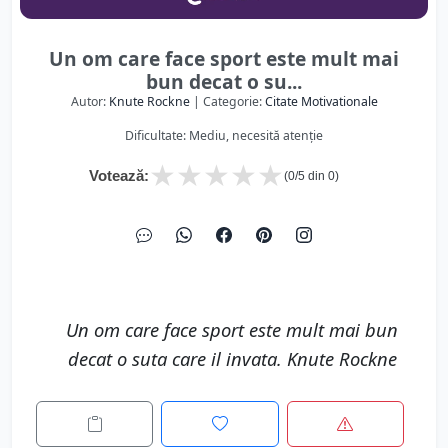
Un om care face sport este mult mai
bun decat o su...
Autor:
Knute Rockne
| Categorie:
Citate Motivationale
Dificultate: Mediu, necesită atenție
★
★
★
★
★
Votează:
(
0
/5 din
0
)
Un om care face sport este mult mai bun
decat o suta care il invata. Knute Rockne