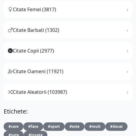
Citate Femei (3817)
Citate Barbati (1302)
Citate Copii (2977)
Citate Oameni (11921)
Citate Aleatorii (103987)
Etichete:
#care
#face
#sport
#este
#mult
#decat
#suta
#invata