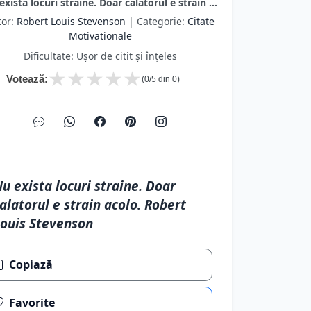
exista locuri straine. Doar calatorul e strain ...
tor:
Robert Louis Stevenson
| Categorie:
Citate
Motivationale
Dificultate: Ușor de citit și înțeles
★
★
★
★
★
Votează:
(
0
/5 din
0
)
u exista locuri straine. Doar
alatorul e strain acolo. Robert
ouis Stevenson
Copiază
Favorite