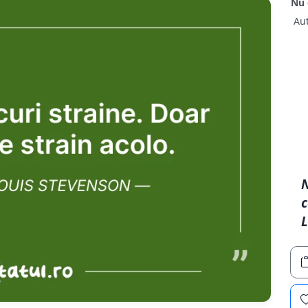
Nu 
Au
N
c
L