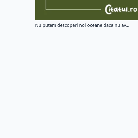
Nu putem descoperi noi oceane daca nu av...
Alege un citat din altă categorie: