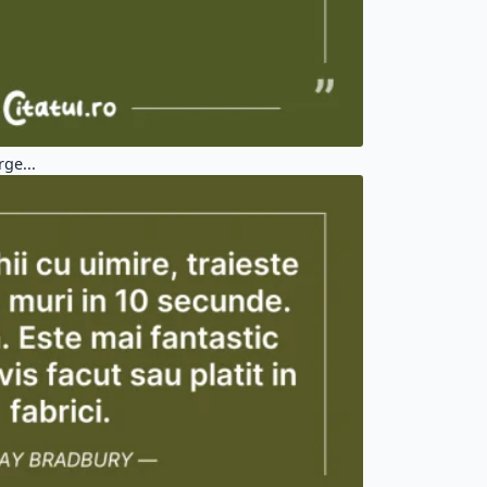
rge...