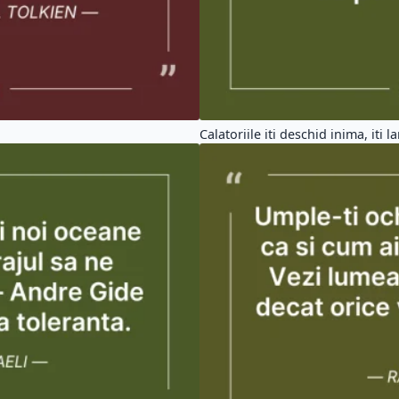
Calatoriile iti deschid inima, iti la