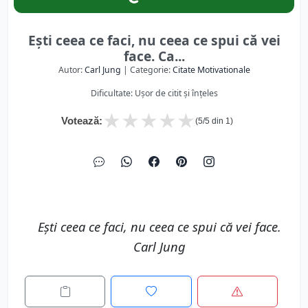
Ești ceea ce faci, nu ceea ce spui că vei
face. Ca...
Autor:
Carl Jung
| Categorie:
Citate Motivationale
Dificultate: Ușor de citit și înțeles
★
★
★
★
★
Votează:
(
5
/5 din
1
)
Ești ceea ce faci, nu ceea ce spui că vei face.
Carl Jung