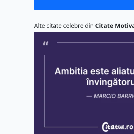
Alte citate celebre din
Citate Motiv