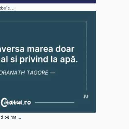
buie, ...
d pe mal...