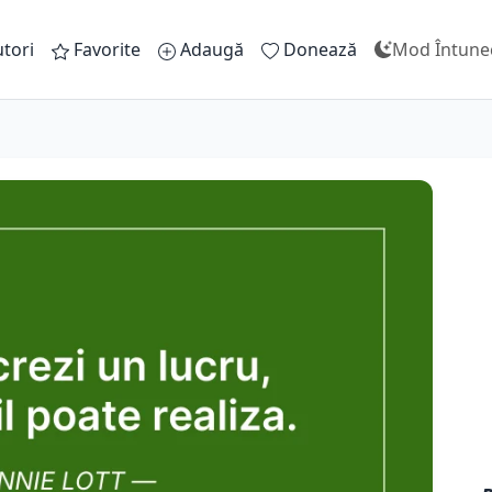
tori
Favorite
Adaugă
Donează
Mod Întune