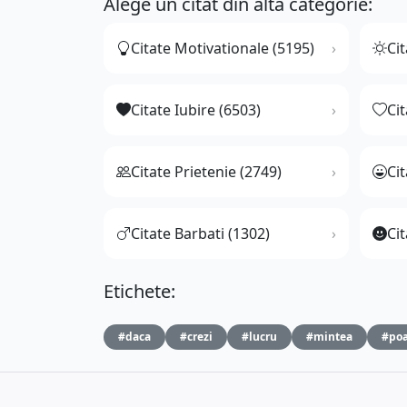
Alege un citat din altă categorie:
Citate Motivationale (5195)
Cit
Citate Iubire (6503)
Ci
Citate Prietenie (2749)
Ci
Citate Barbati (1302)
Cit
Etichete:
#daca
#crezi
#lucru
#mintea
#poa