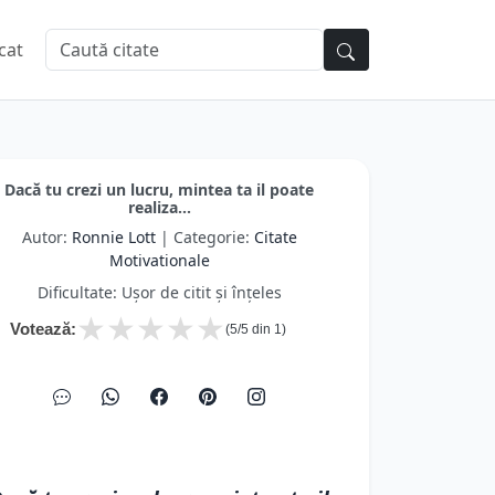
cat
Dacă tu crezi un lucru, mintea ta il poate
realiza...
Autor:
Ronnie Lott
| Categorie:
Citate
Motivationale
Dificultate: Ușor de citit și înțeles
★
★
★
★
★
Votează:
(
5
/5 din
1
)