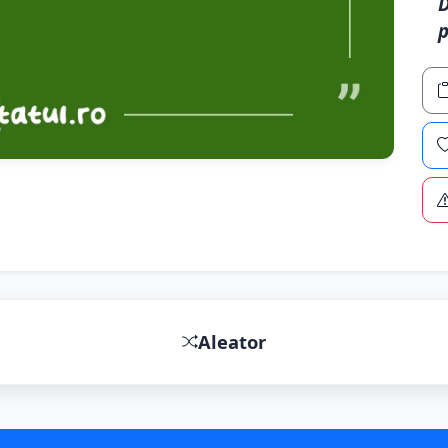
D
p
Aleator