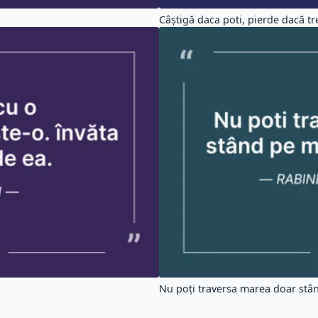
Câștigă daca poti, pierde dacă tre
Nu poți traversa marea doar stân