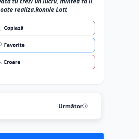
acă tu crezi un lucru, mintea ta il
oate realiza.Ronnie Lott
Copiază
Favorite
Eroare
Următor