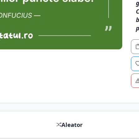
g
C
b
p
Aleator