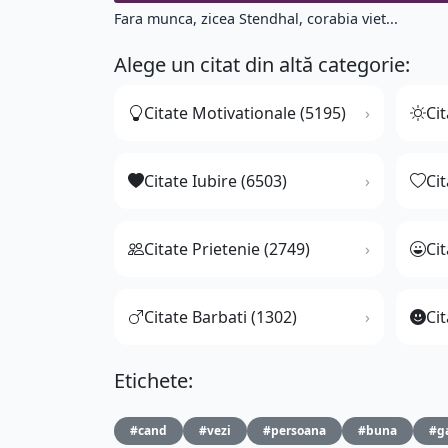
Fara munca, zicea Stendhal, corabia viet...
Alege un citat din altă categorie:
Citate Motivationale (5195)
Cit
Citate Iubire (6503)
Ci
Citate Prietenie (2749)
Ci
Citate Barbati (1302)
Cit
Etichete:
#cand
#vezi
#persoana
#buna
#g