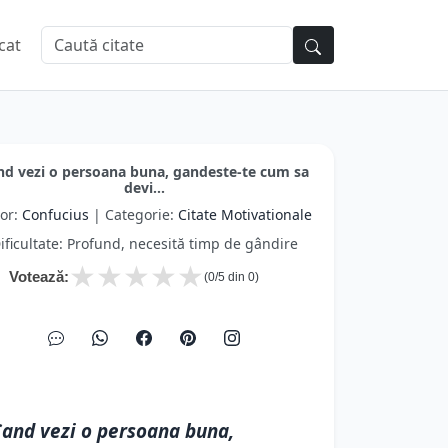
cat
nd vezi o persoana buna, gandeste-te cum sa
devi...
or:
Confucius
| Categorie:
Citate Motivationale
ificultate: Profund, necesită timp de gândire
★
★
★
★
★
Votează:
(
0
/5 din
0
)
and vezi o persoana buna,