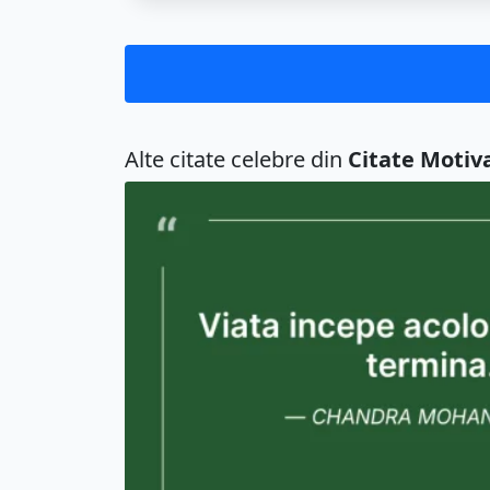
Alte citate celebre din
Citate Motiv