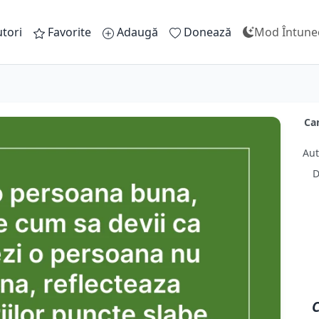
tori
Favorite
Adaugă
Donează
Mod Întune
Ca
Aut
D
C