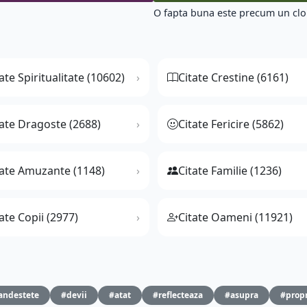
O fapta buna este precum un clop
ate Spiritualitate (10602)
Citate Crestine (6161)
tate Dragoste (2688)
Citate Fericire (5862)
tate Amuzante (1148)
Citate Familie (1236)
ate Copii (2977)
Citate Oameni (11921)
andestete
#devii
#atat
#reflecteaza
#asupra
#propr