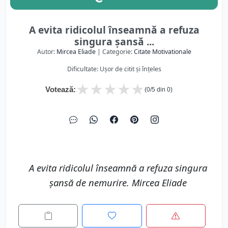
A evita ridicolul înseamnă a refuza
singura şansă ...
Autor:
Mircea Eliade
| Categorie:
Citate Motivationale
Dificultate: Ușor de citit și înțeles
★
★
★
★
★
Votează:
(
0
/5 din
0
)
A evita ridicolul înseamnă a refuza singura
şansă de nemurire. Mircea Eliade