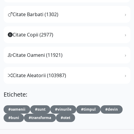
Citate Barbati (1302)
Citate Copii (2977)
Citate Oameni (11921)
Citate Aleatorii (103987)
Etichete:
#oamenii
#sunt
#vinurile
#timpul
#devin
#buni
#transforma
#otet