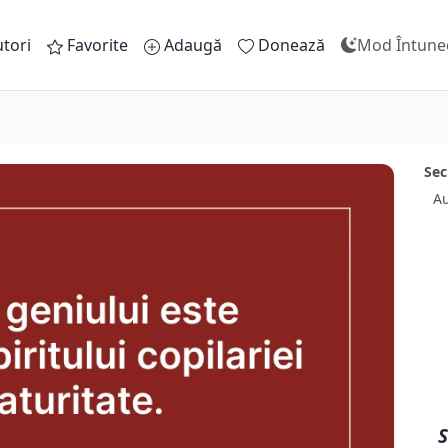
tori
Favorite
Adaugă
Donează
Mod Întune
Sec
Au
S