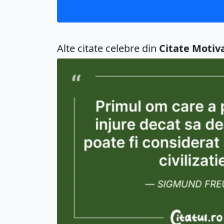
Alte citate celebre din
Citate Motiv