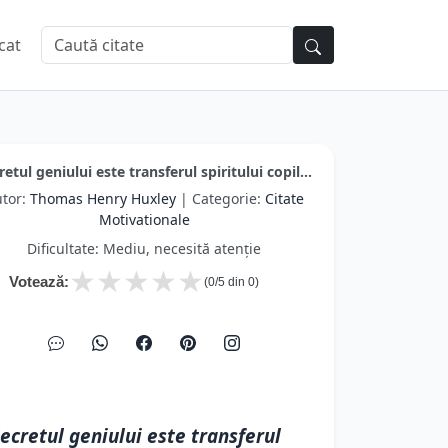
cat
retul geniului este transferul spiritului copil...
tor:
Thomas Henry Huxley
| Categorie:
Citate
Motivationale
Dificultate: Mediu, necesită atenție
★
★
★
★
★
Votează:
(
0
/5 din
0
)
ecretul geniului este transferul