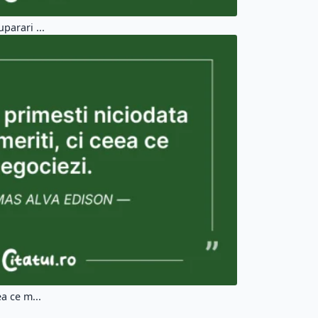
parari ...
a ce m...