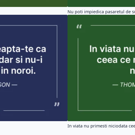
Nu poti impiedica pasaretul de su
In viata nu primesti niciodata cee