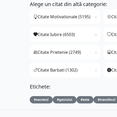
Alege un citat din altă categorie:
Citate Motivationale (5195)
Cit
Citate Iubire (6503)
Ci
Citate Prietenie (2749)
Ci
Citate Barbati (1302)
Cit
Etichete:
#secretul
#geniului
#este
#transferul