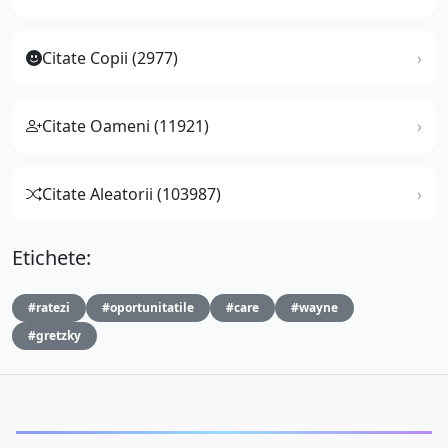
Citate Copii (2977)
Citate Oameni (11921)
Citate Aleatorii (103987)
Etichete:
#ratezi
#oportunitatile
#care
#wayne
#gretzky