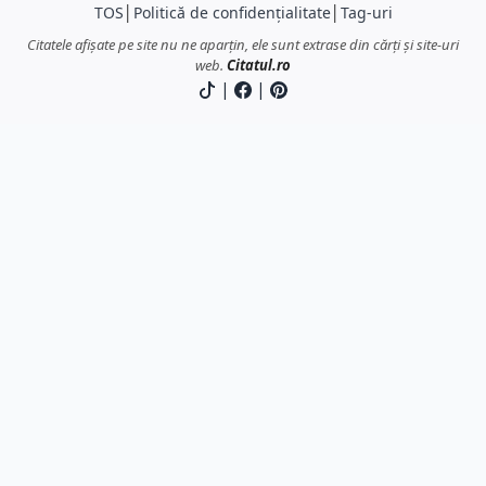
TOS
│
Politică de confidențialitate
│
Tag-uri
Citatele afișate pe site nu ne aparțin, ele sunt extrase din cărți și site-uri
web.
Citatul.ro
|
|