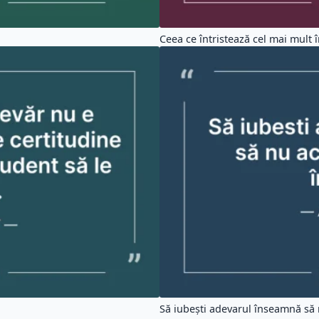
Ceea ce întristează cel mai mult în
Să iubești adevarul înseamnă să 