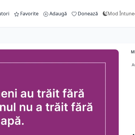
tori
Favorite
Adaugă
Donează
Mod Întune
Mi
A