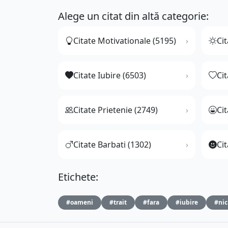
Alege un citat din altă categorie:
Citate Motivationale (5195)
Cit
Citate Iubire (6503)
Ci
Citate Prietenie (2749)
Ci
Citate Barbati (1302)
Cit
Etichete:
#oameni
#trait
#fara
#iubire
#nic