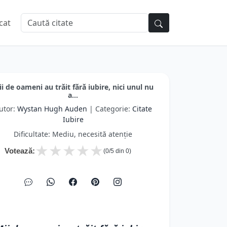
cat
i de oameni au trăit fără iubire, nici unul nu
a...
utor:
Wystan Hugh Auden
| Categorie:
Citate
Iubire
Dificultate: Mediu, necesită atenție
★
★
★
★
★
Votează:
(
0
/5 din
0
)