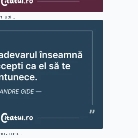
 iubi...
nu accep...