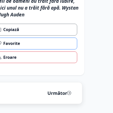
ii de oameni au trăit fără iubire,
ici unul nu a trăit fără apă. Wystan
Hugh Auden
Copiază
Favorite
Eroare
Următor