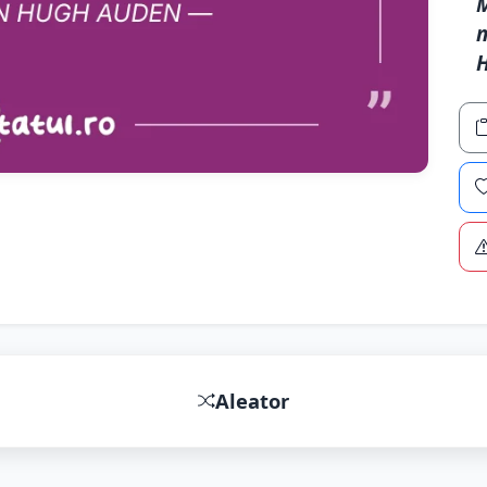
M
n
Aleator