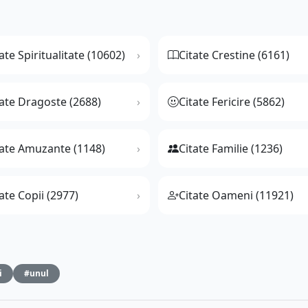
ate Spiritualitate (10602)
Citate Crestine (6161)
tate Dragoste (2688)
Citate Fericire (5862)
tate Amuzante (1148)
Citate Familie (1236)
ate Copii (2977)
Citate Oameni (11921)
i
#unul