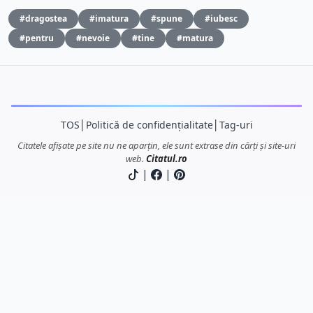
#dragostea
#imatura
#spune
#iubesc
#pentru
#nevoie
#tine
#matura
TOS
│
Politică de confidențialitate
│
Tag-uri
Citatele afișate pe site nu ne aparțin, ele sunt extrase din cărți și site-uri
web.
Citatul.ro
|
|