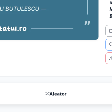
u
l
B
Aleator