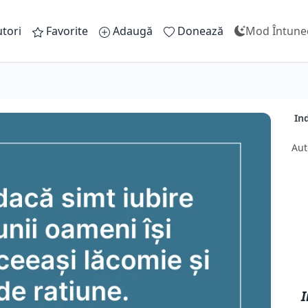
tori
Favorite
Adaugă
Donează
Mod Întune
In
Aut
I