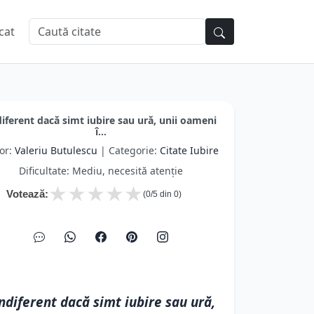
cat
diferent dacă simt iubire sau ură, unii oameni
î...
or:
Valeriu Butulescu
| Categorie:
Citate Iubire
Dificultate: Mediu, necesită atenție
★
★
★
★
★
Votează:
(
0
/5 din
0
)
ndiferent dacă simt iubire sau ură,