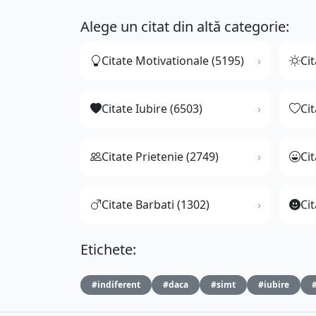
Alege un citat din altă categorie:
Citate Motivationale (5195)
Cit
Citate Iubire (6503)
Ci
Citate Prietenie (2749)
Ci
Citate Barbati (1302)
Cit
Etichete:
#indiferent
#daca
#simt
#iubire