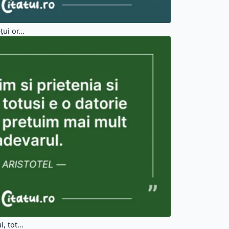
ui or...
, tot...