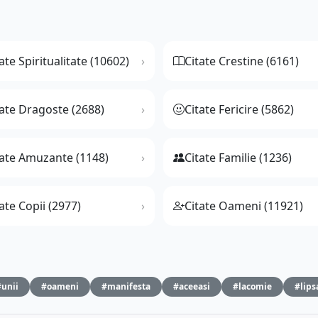
ate Spiritualitate (10602)
Citate Crestine (6161)
tate Dragoste (2688)
Citate Fericire (5862)
tate Amuzante (1148)
Citate Familie (1236)
ate Copii (2977)
Citate Oameni (11921)
#unii
#oameni
#manifesta
#aceeasi
#lacomie
#lips