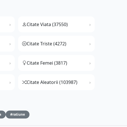
Citate Viata (37550)
Citate Triste (4272)
Citate Femei (3817)
Citate Aleatorii (103987)
a
#ratiune