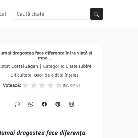
cat
umai dragostea face diferenţa între viaţă şi
moa...
utor:
Costel Zagan
| Categorie:
Citate Iubire
Dificultate: Ușor de citit și înțeles
★
★
★
★
★
Votează:
(
0
/5 din
0
)
umai dragostea face diferenţa