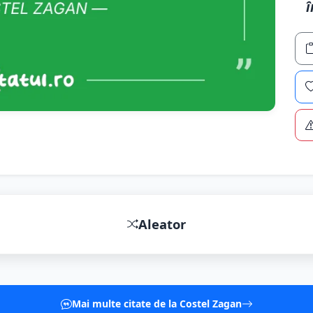
î
Aleator
Mai multe citate de la Costel Zagan