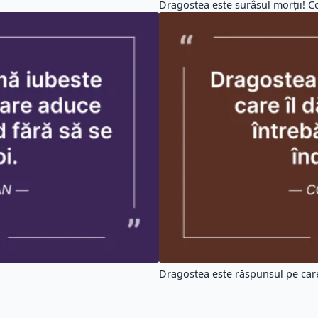
Dragostea este surâsul morţii! Co
Dragostea este răspunsul pe care 