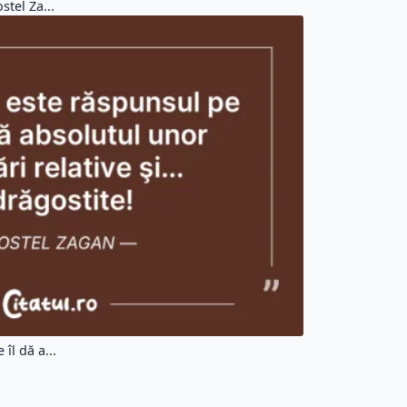
stel Za...
îl dă a...