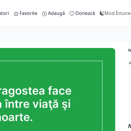
tori
Favorite
Adaugă
Donează
Mod Întune
N
A
N