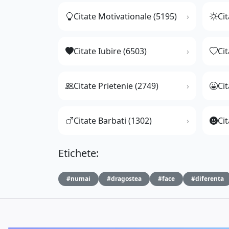
Citate Motivationale (5195)
Cit
Citate Iubire (6503)
Ci
Citate Prietenie (2749)
Ci
Citate Barbati (1302)
Cit
Etichete:
#numai
#dragostea
#face
#diferenta