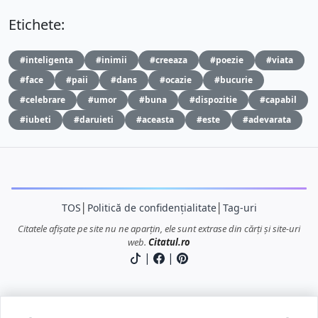
Etichete:
#inteligenta
#inimii
#creeaza
#poezie
#viata
#face
#paii
#dans
#ocazie
#bucurie
#celebrare
#umor
#buna
#dispozitie
#capabil
#iubeti
#daruieti
#aceasta
#este
#adevarata
TOS
│
Politică de confidențialitate
│
Tag-uri
Citatele afișate pe site nu ne aparțin, ele sunt extrase din cărți și site-uri
web.
Citatul.ro
|
|