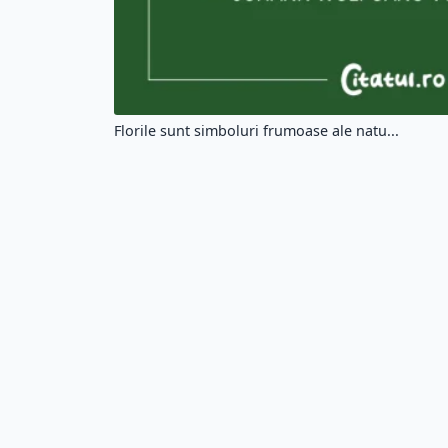
#merita
Cit