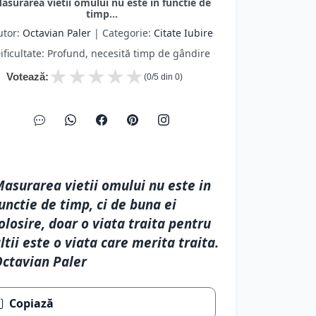
unctie de timp, ci de buna ei
olosire, doar o viata traita pentru
ltii este o viata care merita traita.
ctavian Paler
Copiază
Favorite
Eroare
Următor