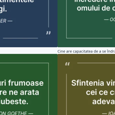
Sfintenia vine din dragoste, toti c
ate Spiritualitate (10602)
Citate Crestine (6161)
tate Dragoste (2688)
Citate Fericire (5862)
tate Amuzante (1148)
Citate Familie (1236)
ate Copii (2977)
Citate Oameni (11921)
#functie
#timp
#buna
#folosire
#doar
#viata