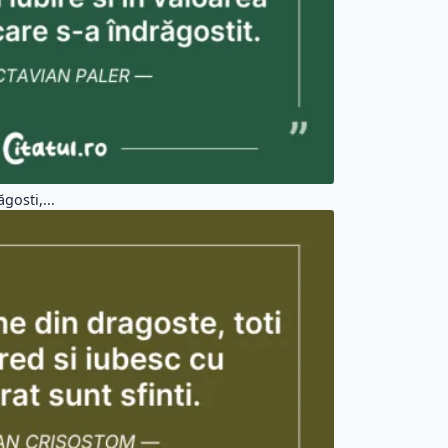
ei ce...
Citate Viata (37550)
Citate Triste (4272)
Citate Femei (3817)
Citate Aleatorii (103987)
#traita
#pentru
#altii
#care