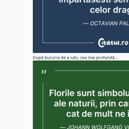
Florile sunt simboluri frumoase ale natu...
Alege un citat din altă categorie:
Citate Motivationale (5195)
Cit
Citate Iubire (6503)
Ci
Citate Prietenie (2749)
Ci
Citate Barbati (1302)
Cit
Etichete:
#masurarea
#vietii
#omului
#este