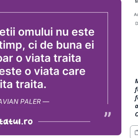
f
f
a
O
Aleator