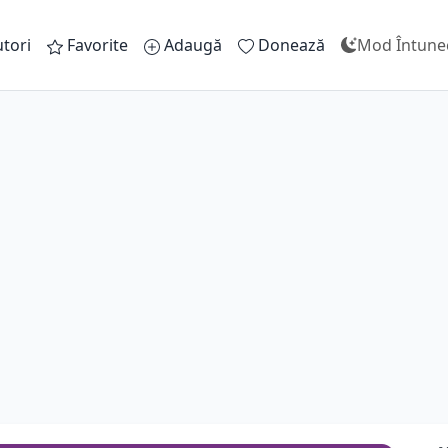
tori
Favorite
Adaugă
Donează
Mod Întune
M
A
D
M