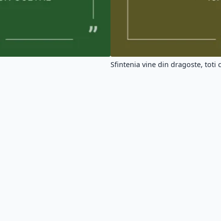
TOS
│
Politică de confidențialitate
│
Tag-uri
atele afișate pe site nu ne aparțin, ele sunt extrase din cărți și site-uri web.
Citatu
|
|