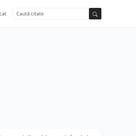
cat
asurarea vietii omului nu este in functie de
timp...
utor:
Octavian Paler
| Categorie:
Citate Iubire
ificultate: Profund, necesită timp de gândire
★
★
★
★
★
Votează:
(
0
/5 din
0
)
asurarea vietii omului nu este in