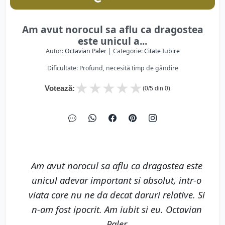
Am avut norocul sa aflu ca dragostea
este unicul a...
Autor:
Octavian Paler
| Categorie:
Citate Iubire
Dificultate: Profund, necesită timp de gândire
★
★
★
★
★
Votează:
(
0
/5 din
0
)
Am avut norocul sa aflu ca dragostea este
unicul adevar important si absolut, intr-o
viata care nu ne da decat daruri relative. Si
n-am fost ipocrit. Am iubit si eu. Octavian
Paler