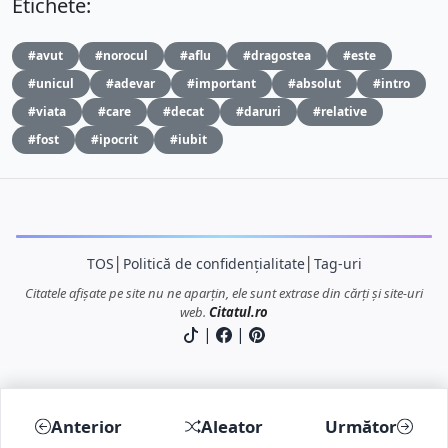
Etichete:
#avut
#norocul
#aflu
#dragostea
#este
#unicul
#adevar
#important
#absolut
#intro
#viata
#care
#decat
#daruri
#relative
#fost
#ipocrit
#iubit
TOS
│
Politică de confidențialitate
│
Tag-uri
Citatele afișate pe site nu ne aparțin, ele sunt extrase din cărți și site-uri
web.
Citatul.ro
|
|
Anterior
Aleator
Următor