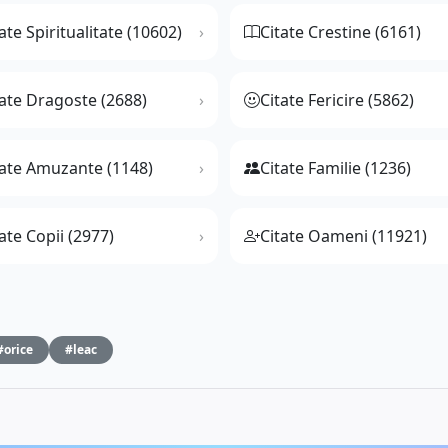
ate Spiritualitate (10602)
Citate Crestine (6161)
tate Dragoste (2688)
Citate Fericire (5862)
tate Amuzante (1148)
Citate Familie (1236)
ate Copii (2977)
Citate Oameni (11921)
#orice
#leac