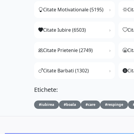
Citate Motivationale (5195)
Cit
Citate Iubire (6503)
Ci
Citate Prietenie (2749)
Ci
Citate Barbati (1302)
Cit
Etichete:
#iubirea
#boala
#care
#respinge