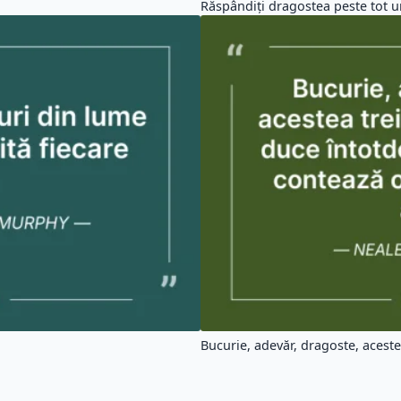
Răspândiți dragostea peste tot u
Bucurie, adevăr, dragoste, acestea 