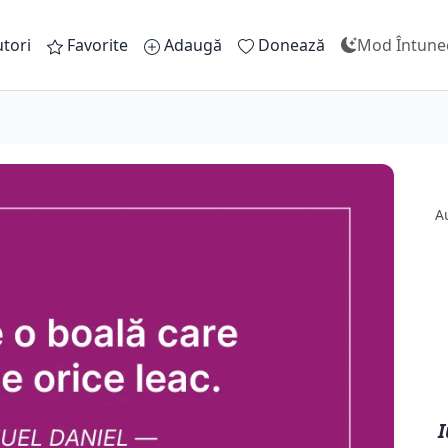
tori
Favorite
Adaugă
Donează
Mod Întune
A
I