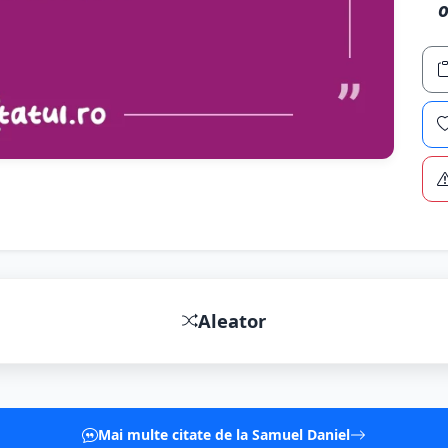
o
Aleator
Mai multe citate de la Samuel Daniel