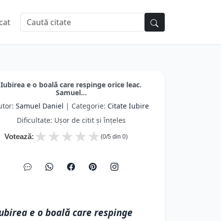
cat
Iubirea e o boală care respinge orice leac.
Samuel...
utor:
Samuel Daniel
| Categorie:
Citate Iubire
Dificultate: Ușor de citit și înțeles
★
★
★
★
★
Votează:
(
0
/5 din
0
)
ubirea e o boală care respinge