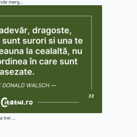
nde merg...
trei ...