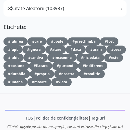
Citate Aleatorii (103987)
Etichete:
#iubirea
#care
#poate
#preschimba
#fost
#fapt
#ignora
#atare
#daca
#uram
#ceea
#iubit
#candva
#inseamna
#niciodata
#este
#pasiune
#flacara
#purtand
#indiferent
#durabila
#propria
#noastra
#conditie
#umana
#moarte
#viata
TOS
│
Politică de confidențialitate
│
Tag-uri
Citatele afișate pe site nu ne aparțin, ele sunt extrase din cărți și site-uri