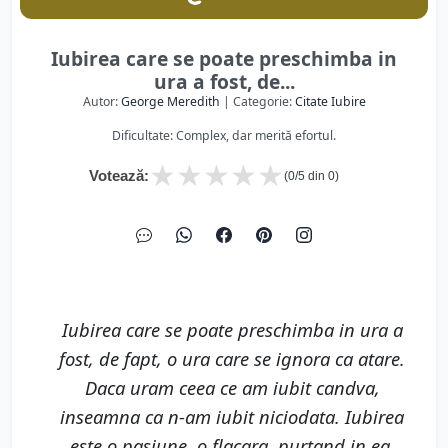
Iubirea care se poate preschimba in
ura a fost, de...
Autor:
George Meredith
| Categorie:
Citate Iubire
Dificultate: Complex, dar merită efortul.
★
★
★
★
★
Votează:
(
0
/5 din
0
)
Iubirea care se poate preschimba in ura a
fost, de fapt, o ura care se ignora ca atare.
Daca uram ceea ce am iubit candva,
inseamna ca n-am iubit niciodata. Iubirea
este o pasiune, o flacara, purtand in ea,