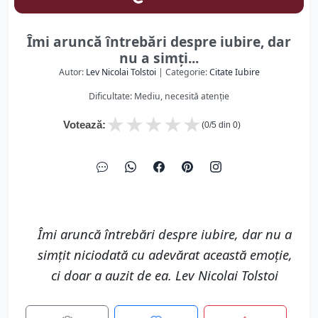
Îmi aruncă întrebări despre iubire, dar
nu a simți...
Autor:
Lev Nicolai Tolstoi
| Categorie:
Citate Iubire
Dificultate: Mediu, necesită atenție
★
★
★
★
★
Votează:
(
0
/5 din
0
)
Îmi aruncă întrebări despre iubire, dar nu a
simțit niciodată cu adevărat această emoție,
ci doar a auzit de ea. Lev Nicolai Tolstoi