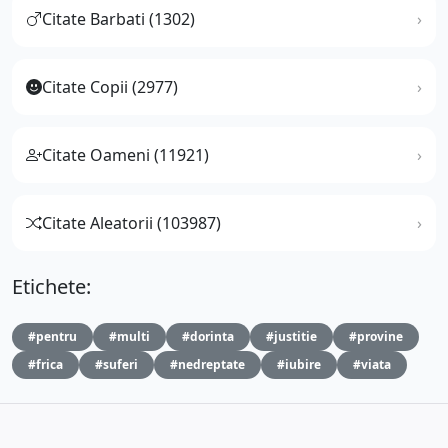
Citate Barbati (1302)
Citate Copii (2977)
Citate Oameni (11921)
Citate Aleatorii (103987)
Etichete:
#pentru
#multi
#dorinta
#justitie
#provine
#frica
#suferi
#nedreptate
#iubire
#viata