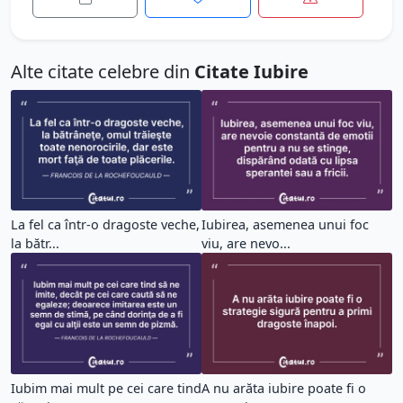
Alte citate celebre din
Citate Iubire
La fel ca într-o dragoste veche,
Iubirea, asemenea unui foc
la bătr...
viu, are nevo...
Iubim mai mult pe cei care tind
A nu arăta iubire poate fi o