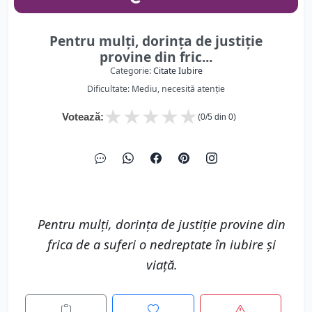
Pentru mulți, dorința de justiție
provine din fric...
Categorie:
Citate Iubire
Dificultate: Mediu, necesită atenție
★
★
★
★
★
Votează:
(
0
/5 din
0
)
Pentru mulți, dorința de justiție provine din
frica de a suferi o nedreptate în iubire și
viață.