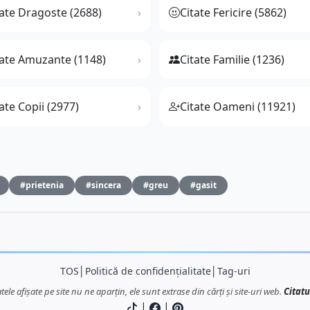
tate Dragoste (2688)
Citate Fericire (5862)
tate Amuzante (1148)
Citate Familie (1236)
ate Copii (2977)
Citate Oameni (11921)
#prietenia
#sincera
#greu
#gasit
TOS
│
Politică de confidențialitate
│
Tag-uri
atele afișate pe site nu ne aparțin, ele sunt extrase din cărți și site-uri web.
Citatu
|
|