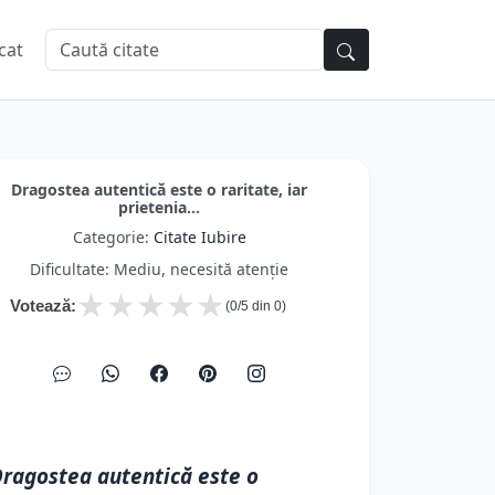
cat
Dragostea autentică este o raritate, iar
prietenia...
Categorie:
Citate Iubire
Dificultate: Mediu, necesită atenție
★
★
★
★
★
Votează:
(
0
/5 din
0
)
ragostea autentică este o