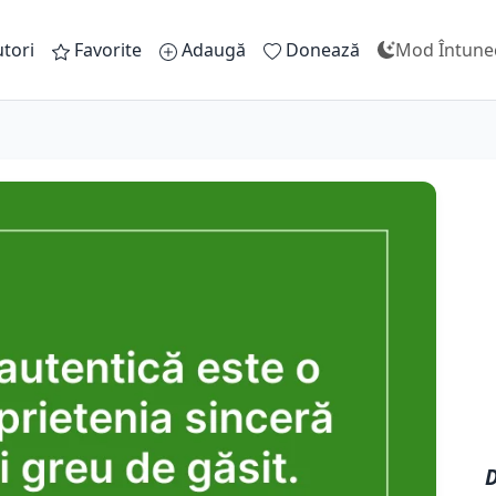
tori
Favorite
Adaugă
Donează
Mod Întune
D