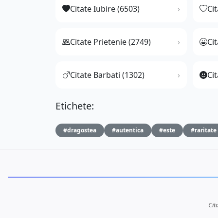
Citate Iubire (6503)
Ci
Citate Prietenie (2749)
Ci
Citate Barbati (1302)
Cit
Etichete:
#dragostea
#autentica
#este
#raritate
Cit