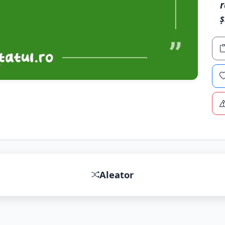
r
ș
Aleator