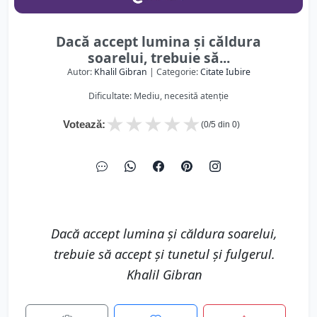
Dacă accept lumina şi căldura
soarelui, trebuie să...
Autor:
Khalil Gibran
| Categorie:
Citate Iubire
Dificultate: Mediu, necesită atenție
★
★
★
★
★
Votează:
(
0
/5 din
0
)
Dacă accept lumina şi căldura soarelui,
trebuie să accept şi tunetul şi fulgerul.
Khalil Gibran