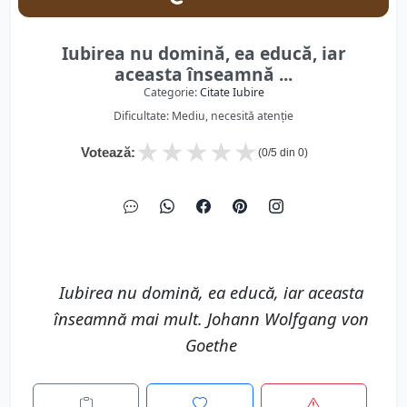
Iubirea nu domină, ea educă, iar
aceasta înseamnă ...
Categorie:
Citate Iubire
Dificultate: Mediu, necesită atenție
★
★
★
★
★
Votează:
(
0
/5 din
0
)
Iubirea nu domină, ea educă, iar aceasta
înseamnă mai mult. Johann Wolfgang von
Goethe