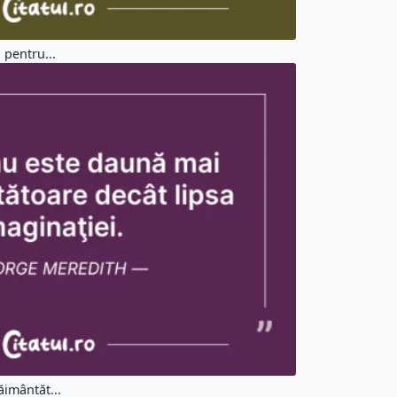
 pentru...
ăimântăt...