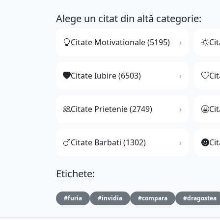
Alege un citat din altă categorie:
Citate Motivationale (5195)
Cit
Citate Iubire (6503)
Ci
Citate Prietenie (2749)
Ci
Citate Barbati (1302)
Cit
Etichete:
#furia
#invidia
#compara
#dragostea