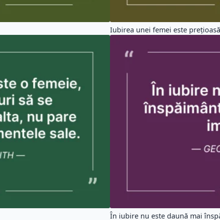
Iubirea unei femei este prețioasă
În iubire nu este daună mai însp