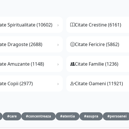
ate Spiritualitate (10602)
Citate Crestine (6161)
tate Dragoste (2688)
Citate Fericire (5862)
tate Amuzante (1148)
Citate Familie (1236)
ate Copii (2977)
Citate Oameni (11921)
#care
#concentreaza
#atentia
#asupra
#persoanei