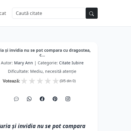
cat
ia și invidia nu se pot compara cu dragostea,
c...
Autor:
Mary Ann
| Categorie:
Citate Iubire
Dificultate: Mediu, necesită atenție
★
★
★
★
★
Votează:
(
0
/5 din
0
)
uria și invidia nu se pot compara