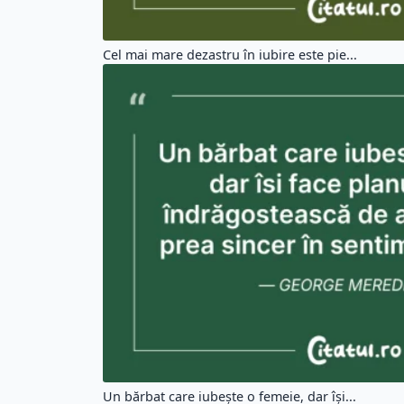
Cel mai mare dezastru în iubire este pie...
Un bărbat care iubește o femeie, dar își...