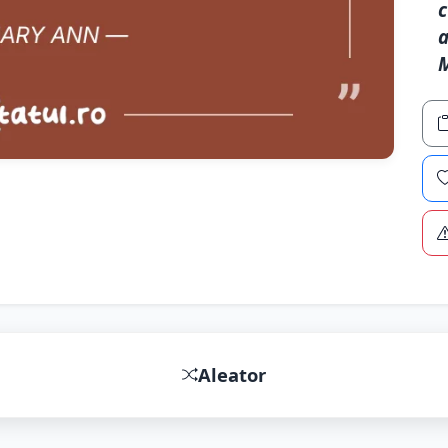
c
a
Aleator