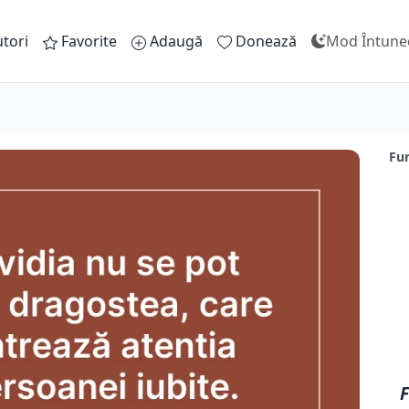
tori
Favorite
Adaugă
Donează
Mod Întune
Fur
F