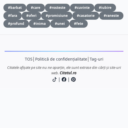
#barbat
#care
#rosteste
#cuvinte
#iubire
#fara
#oferi
#promisiune
#casatorie
#raneste
#profund
#inima
#unei
#fete
TOS
│
Politică de confidențialitate
│
Tag-uri
Citatele afișate pe site nu ne aparțin, ele sunt extrase din cărți și site-uri
web.
Citatul.ro
|
|