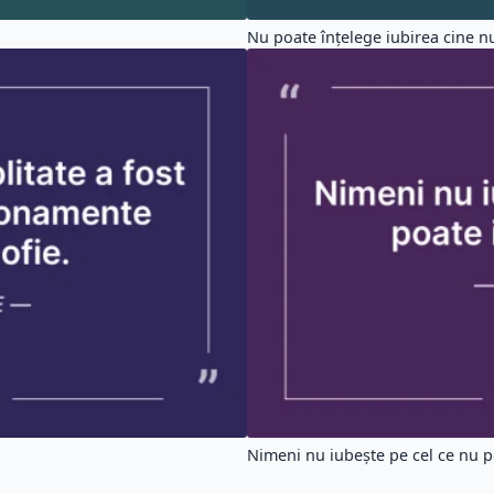
Nu poate înţelege iubirea cine nu 
Nimeni nu iubeşte pe cel ce nu po