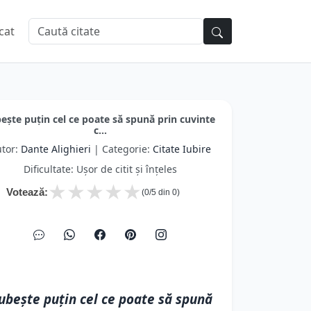
cat
eşte puţin cel ce poate să spună prin cuvinte
c...
tor:
Dante Alighieri
| Categorie:
Citate Iubire
Dificultate: Ușor de citit și înțeles
★
★
★
★
★
Votează:
(
0
/5 din
0
)
ubeşte puţin cel ce poate să spună