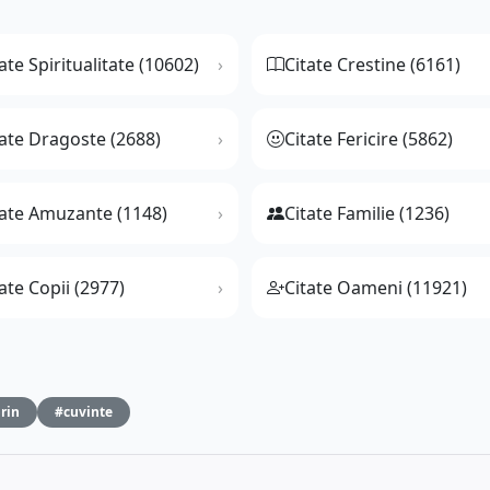
ate Spiritualitate (10602)
Citate Crestine (6161)
tate Dragoste (2688)
Citate Fericire (5862)
tate Amuzante (1148)
Citate Familie (1236)
ate Copii (2977)
Citate Oameni (11921)
rin
#cuvinte