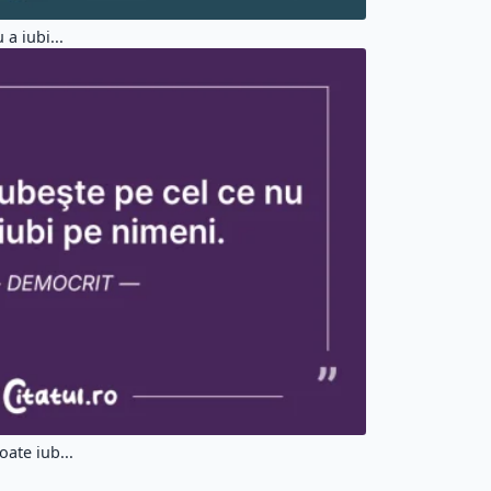
a iubi...
ate iub...