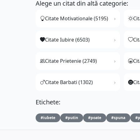
Alege un citat din altă categorie:
Citate Motivationale (5195)
Cit
Citate Iubire (6503)
Ci
Citate Prietenie (2749)
Ci
Citate Barbati (1302)
Cit
Etichete:
#iubete
#putin
#poate
#spuna
#p