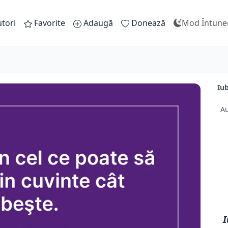
tori
Favorite
Adaugă
Donează
Mod Întune
Iub
Au
I