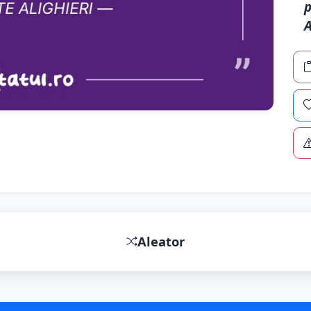
p
A
Aleator