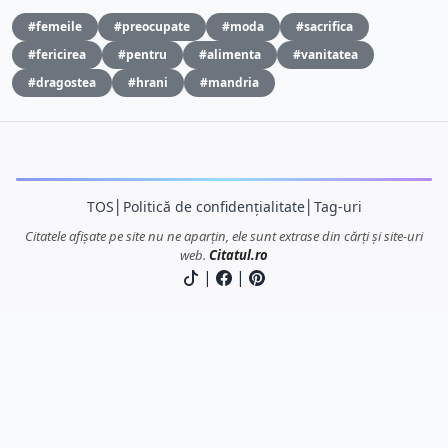
#femeile
#preocupate
#moda
#sacrifica
#fericirea
#pentru
#alimenta
#vanitatea
#dragostea
#hrani
#mandria
TOS
│
Politică de confidențialitate
│
Tag-uri
Citatele afișate pe site nu ne aparțin, ele sunt extrase din cărți și site-uri
web.
Citatul.ro
|
|