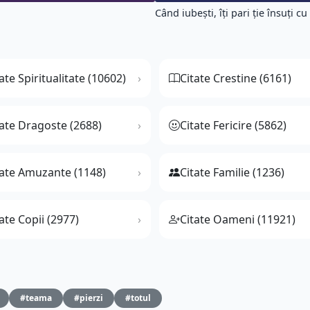
Când iubeşti, îţi pari ţie însuţi cu 
ate Spiritualitate (10602)
Citate Crestine (6161)
tate Dragoste (2688)
Citate Fericire (5862)
tate Amuzante (1148)
Citate Familie (1236)
ate Copii (2977)
Citate Oameni (11921)
#teama
#pierzi
#totul