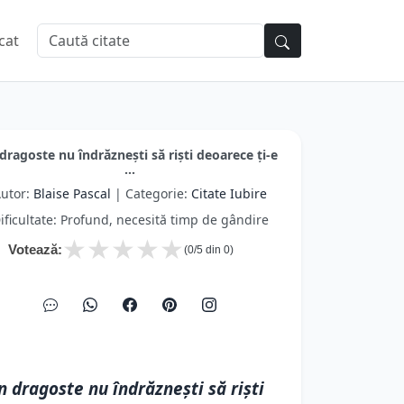
cat
 dragoste nu îndrăzneşti să rişti deoarece ţi-e
...
utor:
Blaise Pascal
| Categorie:
Citate Iubire
ificultate: Profund, necesită timp de gândire
★
★
★
★
★
Votează:
(
0
/5 din
0
)
n dragoste nu îndrăzneşti să rişti