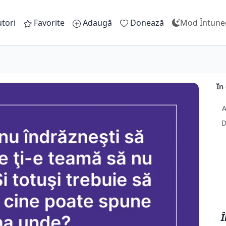
tori
Favorite
Adaugă
Donează
Mod Întune
În
A
D
Î