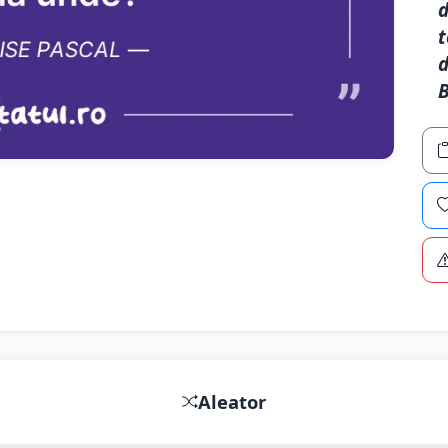
d
t
d
B
Aleator