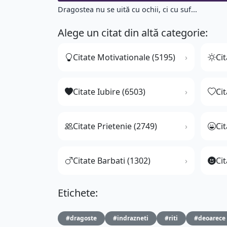
Dragostea nu se uită cu ochii, ci cu suf...
Alege un citat din altă categorie:
Citate Motivationale (5195)
Cit
Citate Iubire (6503)
Ci
Citate Prietenie (2749)
Ci
Citate Barbati (1302)
Cit
Etichete:
#dragoste
#indrazneti
#riti
#deoarece