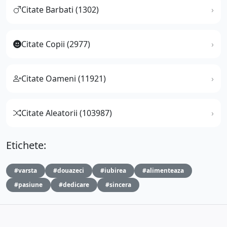
Citate Barbati (1302)
Citate Copii (2977)
Citate Oameni (11921)
Citate Aleatorii (103987)
Etichete:
#varsta
#douazeci
#iubirea
#alimenteaza
#pasiune
#dedicare
#sincera