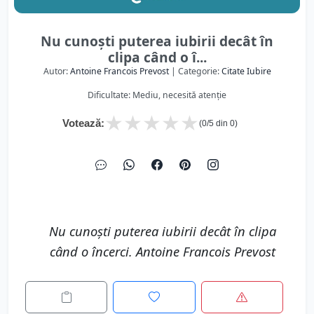
Nu cunoşti puterea iubirii decât în
clipa când o î...
Autor:
Antoine Francois Prevost
| Categorie:
Citate Iubire
Dificultate: Mediu, necesită atenție
★
★
★
★
★
Votează:
(
0
/5 din
0
)
Nu cunoşti puterea iubirii decât în clipa
când o încerci. Antoine Francois Prevost