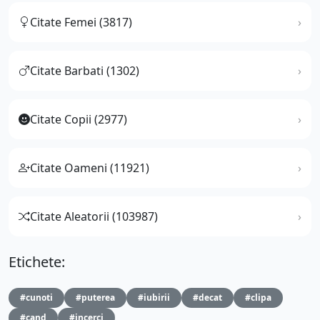
Citate Femei (3817)
Citate Barbati (1302)
Citate Copii (2977)
Citate Oameni (11921)
Citate Aleatorii (103987)
Etichete:
#cunoti
#puterea
#iubirii
#decat
#clipa
#cand
#incerci