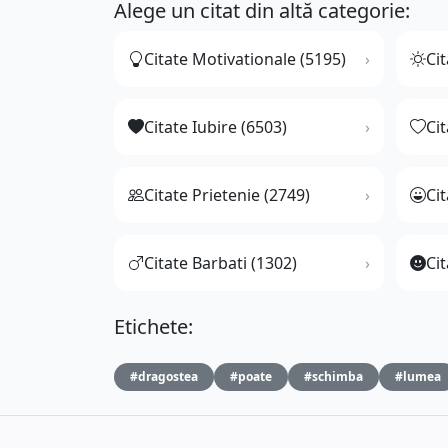
Alege un citat din altă categorie:
Citate Motivationale (5195)
Cit
Citate Iubire (6503)
Ci
Citate Prietenie (2749)
Ci
Citate Barbati (1302)
Cit
Etichete:
#dragostea
#poate
#schimba
#lumea