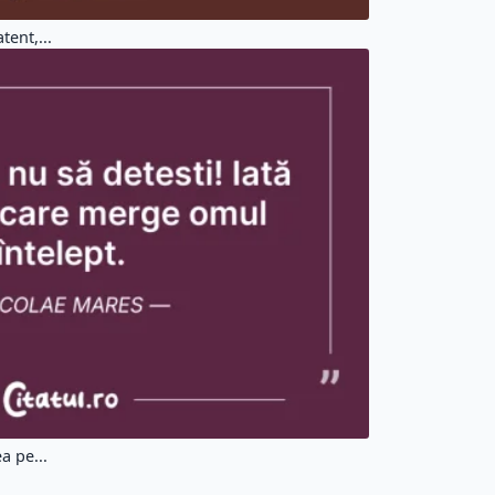
tent,...
a pe...