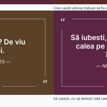
Cine caută iubirea trebuie să fie a
Să iubești, nu să detești! Iată cale