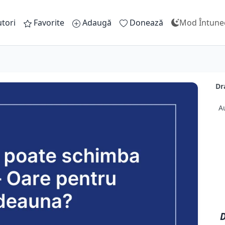
tori
Favorite
Adaugă
Donează
Mod Întune
Dr
A
D