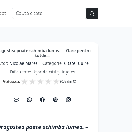
cat
agostea poate schimba lumea. – Oare pentru
totde...
utor:
Nicolae Mares
| Categorie:
Citate Iubire
Dificultate: Ușor de citit și înțeles
★
★
★
★
★
Votează:
(
0
/5 din
0
)
ragostea poate schimba lumea. –