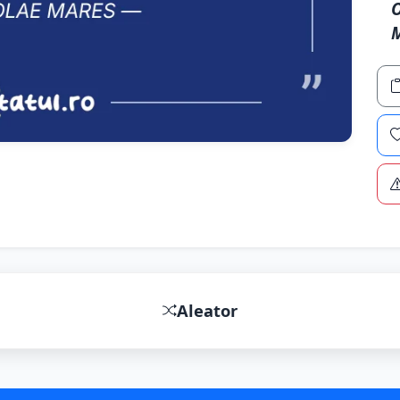
O
Aleator