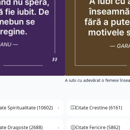
A iubi cu adevărat o femeie însea
ate Spiritualitate (10602)
Citate Crestine (6161)
tate Dragoste (2688)
Citate Fericire (5862)