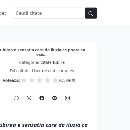
cat
Iubirea e senzatia care da iluzia ca poate sa
exis...
Categorie:
Citate Iubire
Dificultate: Ușor de citit și înțeles
★
★
★
★
★
Votează:
(
0
/5 din
0
)
ubirea e senzatia care da iluzia ca