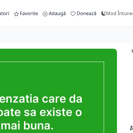
tori
Favorite
Adaugă
Donează
Mod Întune
I