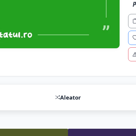
p
Aleator