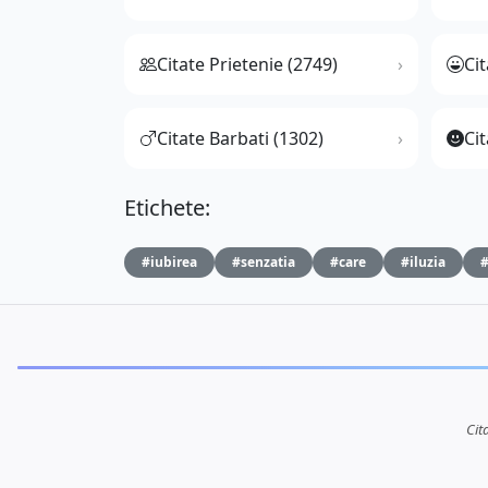
Citate Prietenie (2749)
Ci
Citate Barbati (1302)
Cit
Etichete:
#iubirea
#senzatia
#care
#iluzia
#
Cit