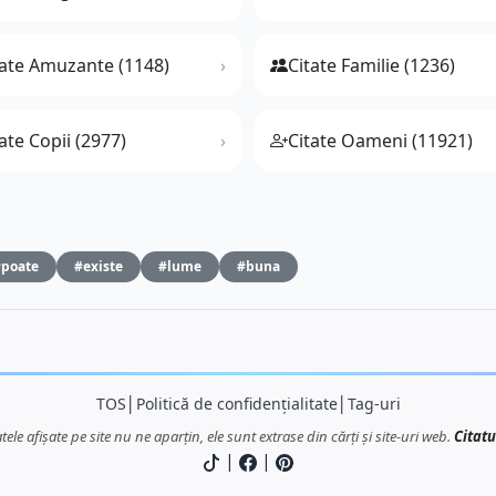
tate Amuzante (1148)
Citate Familie (1236)
ate Copii (2977)
Citate Oameni (11921)
poate
#existe
#lume
#buna
TOS
│
Politică de confidențialitate
│
Tag-uri
atele afișate pe site nu ne aparțin, ele sunt extrase din cărți și site-uri web.
Citatu
|
|