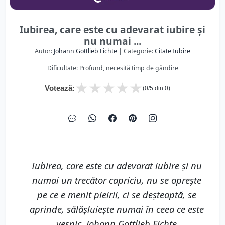
Iubirea, care este cu adevarat iubire și
nu numai ...
Autor:
Johann Gottlieb Fichte
| Categorie:
Citate Iubire
Dificultate: Profund, necesită timp de gândire
★
★
★
★
★
Votează:
(
0
/5 din
0
)
Iubirea, care este cu adevarat iubire și nu
numai un trecător capriciu, nu se oprește
pe ce e menit pieirii, ci se deșteaptă, se
aprinde, sălășluiește numai în ceea ce este
veșnic. Johann Gottlieb Fichte