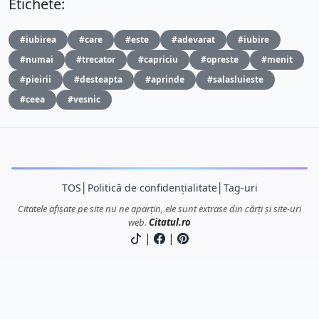
Etichete:
#iubirea
#care
#este
#adevarat
#iubire
#numai
#trecator
#capriciu
#opreste
#menit
#pieirii
#desteapta
#aprinde
#salasluieste
#ceea
#vesnic
TOS
│
Politică de confidențialitate
│
Tag-uri
Citatele afișate pe site nu ne aparțin, ele sunt extrase din cărți și site-uri
web.
Citatul.ro
|
|