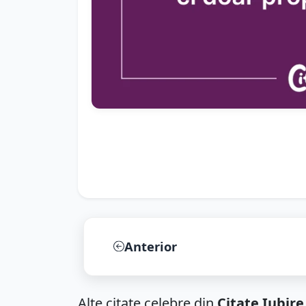
Anterior
Alte citate celebre din
Citate Iubire