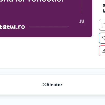
a
l
Aleator