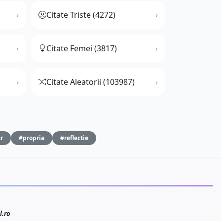
Citate Triste (4272)
Citate Femei (3817)
Citate Aleatorii (103987)
r
#propria
#reflectie
l.ro