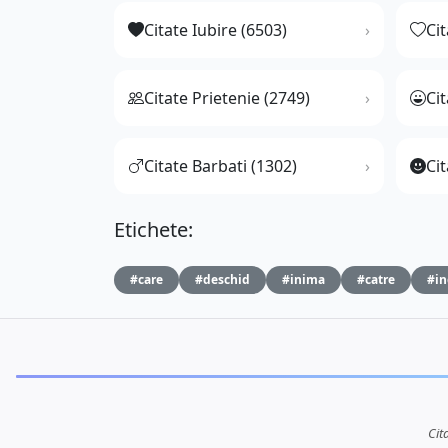
Citate Iubire (6503)
Ci
Citate Prietenie (2749)
Ci
Citate Barbati (1302)
Cit
Etichete:
#care
#deschid
#inima
#catre
#in
Cit