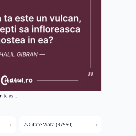
 te as...
Citate Viata (37550)