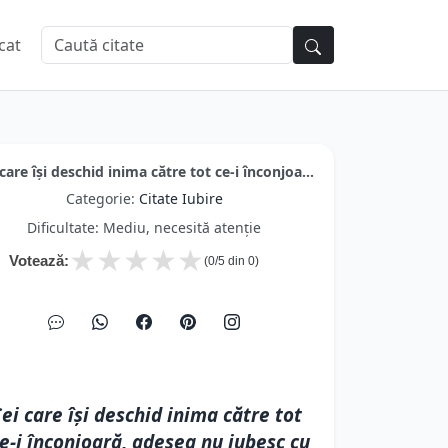
cat
care își deschid inima către tot ce-i înconjoa...
Categorie:
Citate Iubire
Dificultate: Mediu, necesită atenție
★
★
★
★
★
Votează:
(
0
/5 din
0
)
ei care își deschid inima către tot
e-i înconjoară, adesea nu iubesc cu