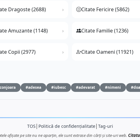
tate Dragoste (2688)
Citate Fericire (5862)
tate Amuzante (1148)
Citate Familie (1236)
ate Copii (2977)
Citate Oameni (11921)
conjoara
#adesea
#iubesc
#adevarat
#nimeni
#doa
TOS
│
Politică de confidențialitate
│
Tag-uri
atele afișate pe site nu ne aparțin, ele sunt extrase din cărți și site-uri web.
Citatu