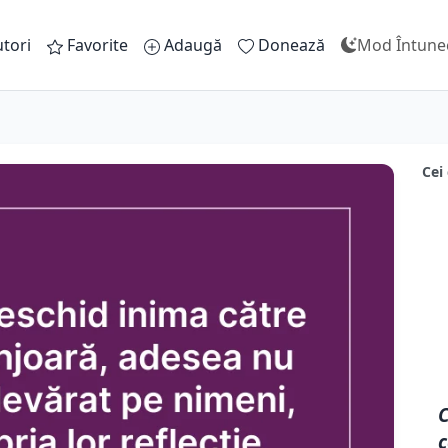
tori
Favorite
Adaugă
Donează
Mod Întune
Cei 
C
c