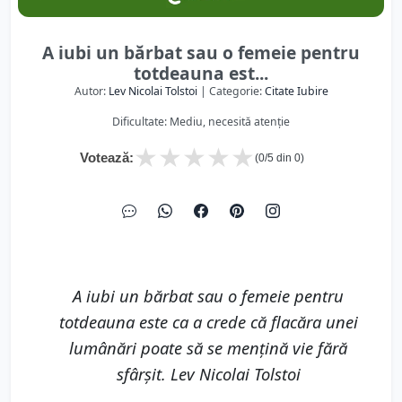
A iubi un bărbat sau o femeie pentru
totdeauna est...
Autor:
Lev Nicolai Tolstoi
| Categorie:
Citate Iubire
Dificultate: Mediu, necesită atenție
★
★
★
★
★
Votează:
(
0
/5 din
0
)
A iubi un bărbat sau o femeie pentru
totdeauna este ca a crede că flacăra unei
lumânări poate să se mențină vie fără
sfârșit. Lev Nicolai Tolstoi