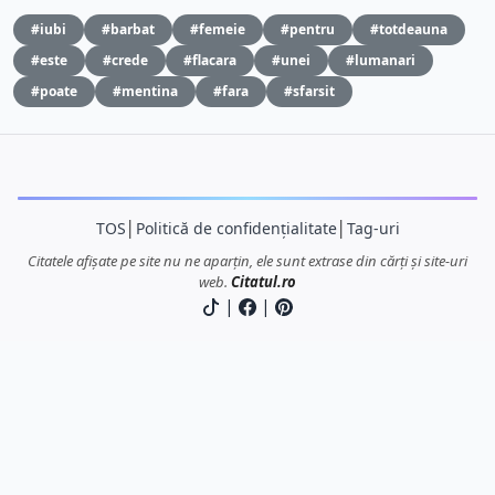
#iubi
#barbat
#femeie
#pentru
#totdeauna
#este
#crede
#flacara
#unei
#lumanari
#poate
#mentina
#fara
#sfarsit
TOS
│
Politică de confidențialitate
│
Tag-uri
Citatele afișate pe site nu ne aparțin, ele sunt extrase din cărți și site-uri
web.
Citatul.ro
|
|