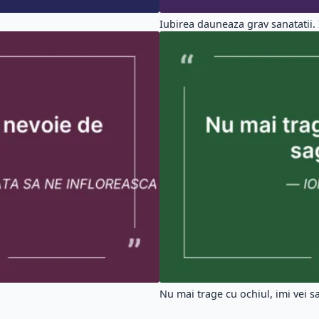
Iubirea dauneaza grav sanatatii. 
Nu mai trage cu ochiul, imi vei sa