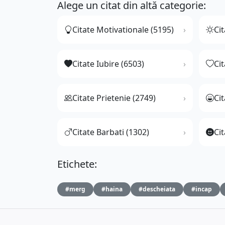
Alege un citat din altă categorie:
Citate Motivationale (5195)
Cit
Citate Iubire (6503)
Ci
Citate Prietenie (2749)
Ci
Citate Barbati (1302)
Cit
Etichete:
#merg
#haina
#descheiata
#incap