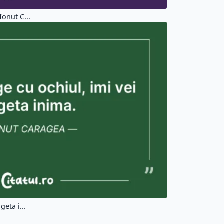
Ionut C...
geta i...