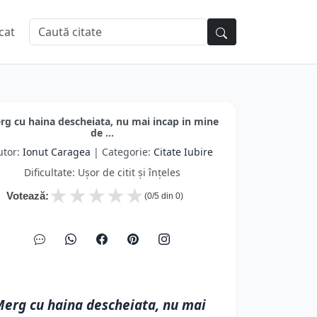
cat
rg cu haina descheiata, nu mai incap in mine
de ...
utor:
Ionut Caragea
| Categorie:
Citate Iubire
Dificultate: Ușor de citit și înțeles
★
★
★
★
★
Votează:
(
0
/5 din
0
)
erg cu haina descheiata, nu mai