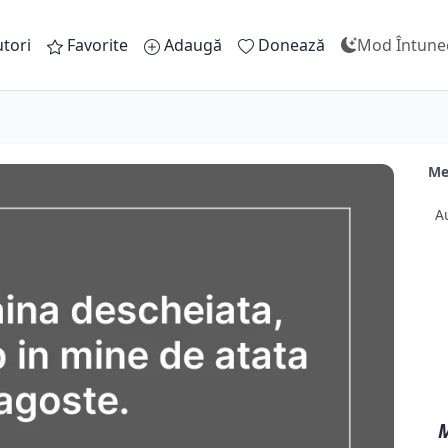
tori
Favorite
Adaugă
Donează
Mod Întune
Me
A
M