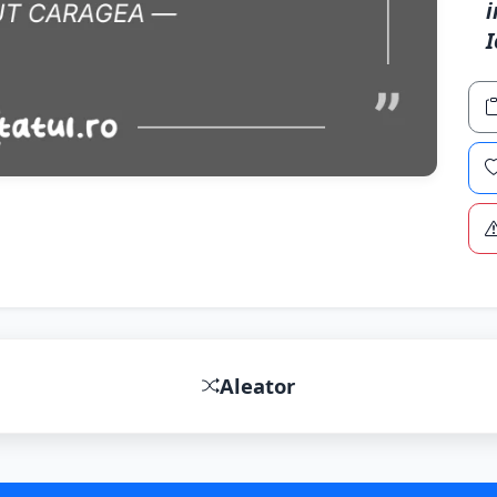
i
I
Aleator