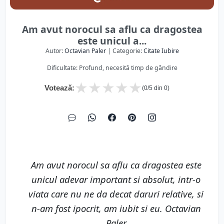
Am avut norocul sa aflu ca dragostea
este unicul a...
Autor:
Octavian Paler
| Categorie:
Citate Iubire
Dificultate: Profund, necesită timp de gândire
★
★
★
★
★
Votează:
(
0
/5 din
0
)
Am avut norocul sa aflu ca dragostea este
unicul adevar important si absolut, intr-o
viata care nu ne da decat daruri relative, si
n-am fost ipocrit, am iubit si eu. Octavian
Paler