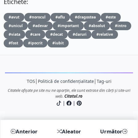
Etichete:
#avut
#norocul
#aflu
#dragostea
#este
#unicul
#adevar
#important
#absolut
#intro
#viata
#care
#decat
#daruri
#relative
#fost
#ipocrit
#iubit
TOS
│
Politică de confidențialitate
│
Tag-uri
Citatele afișate pe site nu ne aparțin, ele sunt extrase din cărți și site-uri
web.
Citatul.ro
|
|
Anterior
Aleator
Următor