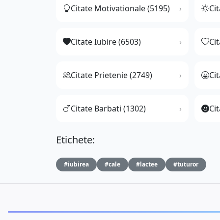
Citate Motivationale (5195)
Cit
Citate Iubire (6503)
Ci
Citate Prietenie (2749)
Ci
Citate Barbati (1302)
Cit
Etichete:
#iubirea
#cale
#lactee
#tuturor