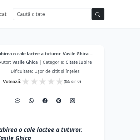
cat
ubirea o cale lactee a tuturor. Vasile Ghica ...
Autor:
Vasile Ghica
| Categorie:
Citate Iubire
Dificultate: Ușor de citit și înțeles
★
★
★
★
★
Votează:
(
0
/5 din
0
)
ubirea o cale lactee a tuturor.
asile Ghica