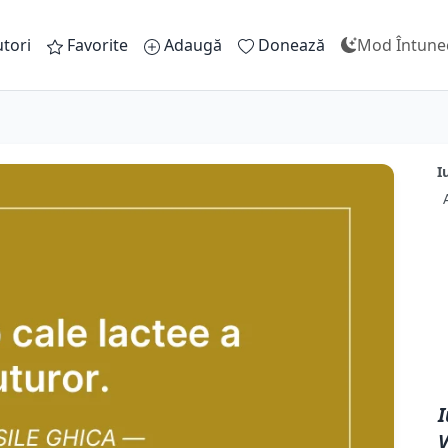
tori
Favorite
Adaugă
Donează
Mod Întune
I
I
V