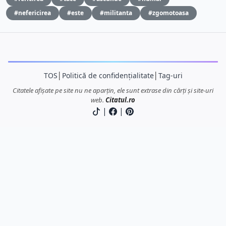
#nefericirea
#este
#militanta
#zgomotoasa
TOS
│
Politică de confidențialitate
│
Tag-uri
Citatele afișate pe site nu ne aparțin, ele sunt extrase din cărți și site-uri
web.
Citatul.ro
|
|