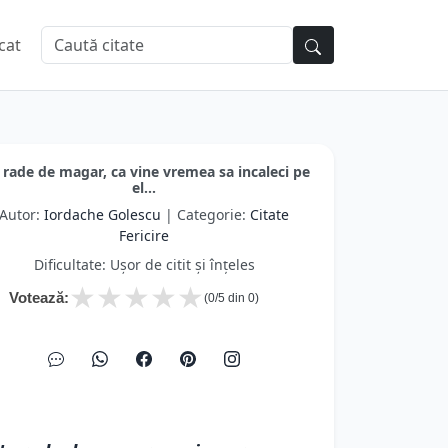
cat
rade de magar, ca vine vremea sa incaleci pe
el...
Autor:
Iordache Golescu
| Categorie:
Citate
Fericire
Dificultate: Ușor de citit și înțeles
★
★
★
★
★
Votează:
(
0
/5 din
0
)