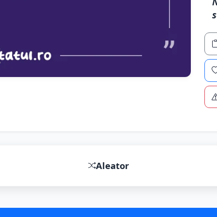
N
s
Aleator