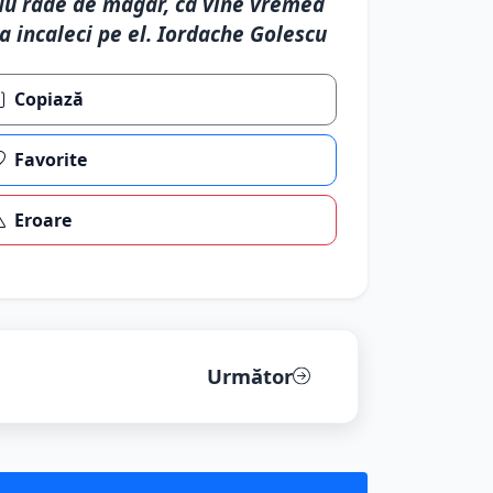
u rade de magar, ca vine vremea
a incaleci pe el. Iordache Golescu
Copiază
Favorite
Eroare
Următor