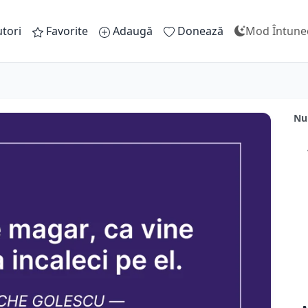
tori
Favorite
Adaugă
Donează
Mod Întune
Nu 