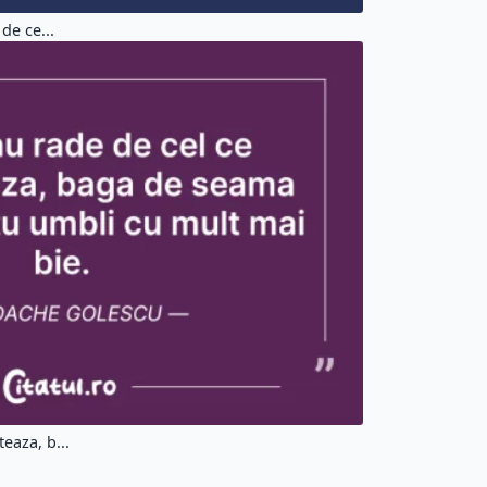
de ce...
eaza, b...