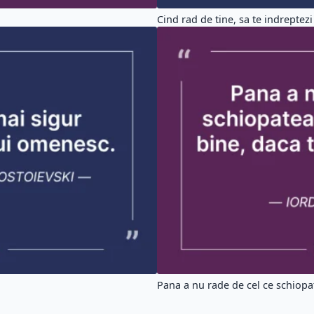
Cind rad de tine, sa te indreptezi 
Pana a nu rade de cel ce schiopat