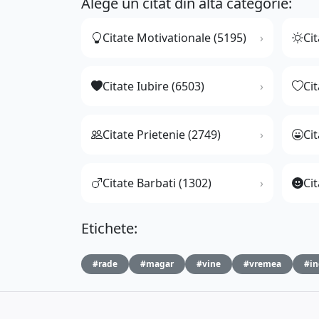
Alege un citat din altă categorie:
Citate Motivationale (5195)
Cit
Citate Iubire (6503)
Ci
Citate Prietenie (2749)
Ci
Citate Barbati (1302)
Cit
Etichete:
#rade
#magar
#vine
#vremea
#in