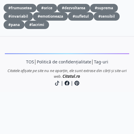
#frumusetea
#orice
#dezvoltarea
#suprema
#invariabil
#emotioneaza
#sufletul
#sensibil
#pana
#lacrimi
TOS
│
Politică de confidențialitate
│
Tag-uri
Citatele afișate pe site nu ne aparțin, ele sunt extrase din cărți și site-uri
web.
Citatul.ro
|
|