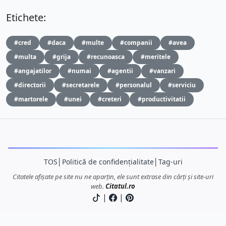
Etichete:
#cred
#daca
#multe
#companii
#avea
#multa
#grija
#recunoasca
#meritele
#angajatilor
#numai
#agentii
#vanzari
#directorii
#secretarele
#personalul
#serviciu
#martorele
#unei
#creteri
#productivitatii
TOS
│
Politică de confidențialitate
│
Tag-uri
Citatele afișate pe site nu ne aparțin, ele sunt extrase din cărți și site-uri
web.
Citatul.ro
|
|