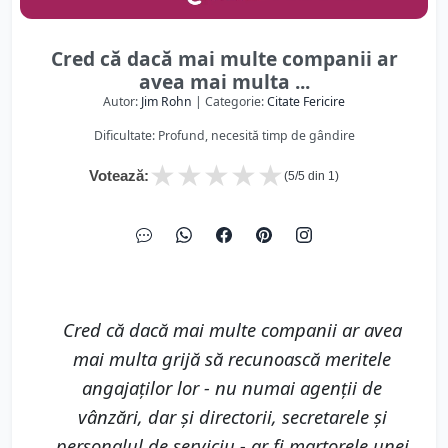
Cred că dacă mai multe companii ar
avea mai multa ...
Autor:
Jim Rohn
| Categorie:
Citate Fericire
Dificultate: Profund, necesită timp de gândire
★
★
★
★
★
Votează:
(
5
/5 din
1
)
Cred că dacă mai multe companii ar avea
mai multa grijă să recunoască meritele
angajaţilor lor - nu numai agenţii de
vânzări, dar şi directorii, secretarele şi
personalul de serviciu - ar fi martorele unei