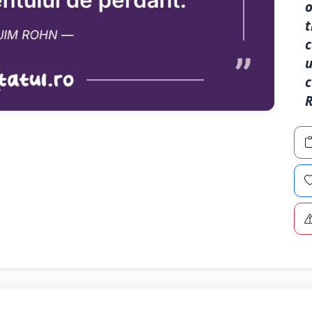
o
t
c
u
c