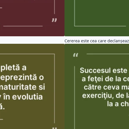
Cererea este cea care declanşeaz