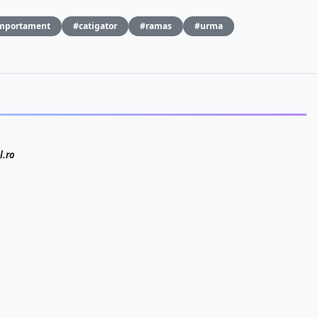
mportament
#catigator
#ramas
#urma
l.ro