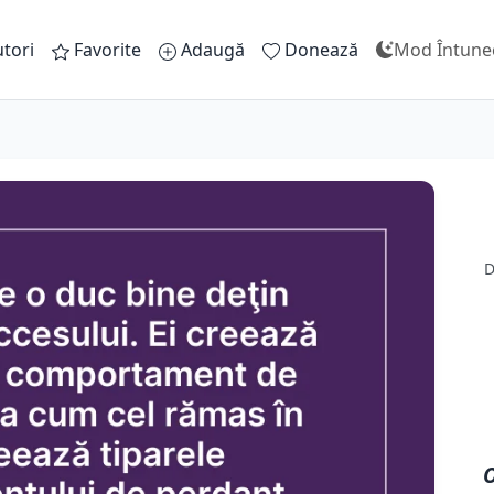
tori
Favorite
Adaugă
Donează
Mod Întune
D
O