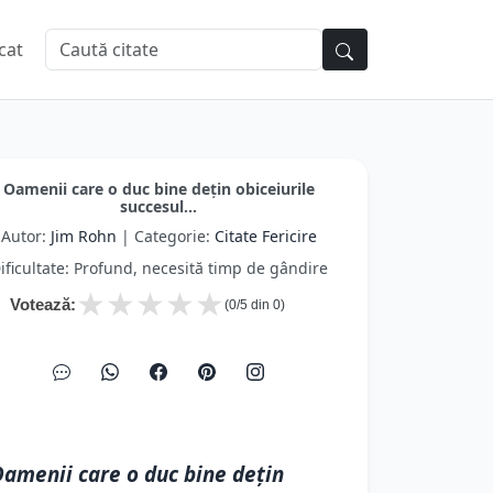
cat
Oamenii care o duc bine deţin obiceiurile
succesul...
Autor:
Jim Rohn
| Categorie:
Citate Fericire
ificultate: Profund, necesită timp de gândire
★
★
★
★
★
Votează:
(
0
/5 din
0
)
amenii care o duc bine deţin