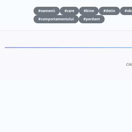
#oamenii
#care
#bine
#detin
#obi
#comportamentului
#perdant
Cit