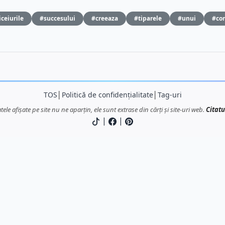
ceiurile
#succesului
#creeaza
#tiparele
#unui
#co
TOS
│
Politică de confidențialitate
│
Tag-uri
atele afișate pe site nu ne aparțin, ele sunt extrase din cărți și site-uri web.
Citatu
|
|