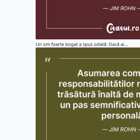
Un om foarte bogat a spus odată: Dacă ai...